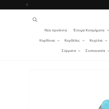
μετάβαση
στο
περιεχόμενο
Νέα προϊόντα
'Ετοιμα Κοσμήματα
Κορδόνια
Κορδέλες
Κοχύλια
Σύρματα
Συσκευασία
Μετάβαση
στις
πληροφορίες
προϊόντος