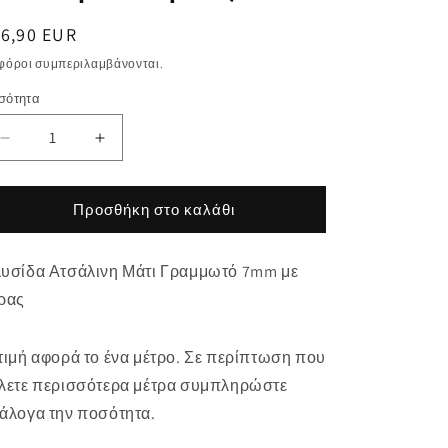
ανονική
16,90 EUR
μή
 φόροι συμπεριλαμβάνονται.
σότητα
σότητα
Μείωση
Αύξηση
ποσότητας
ποσότητας
για
για
Αλυσίδα
Αλυσίδα
Προσθήκη στο καλάθι
Ατσάλινη
Ατσάλινη
Μάτι
Μάτι
υσίδα Ατσάλινη Μάτι Γραμμωτό 7mm με
Γραμμωτό
Γραμμωτό
7mm
7mm
ρας
με
με
Στρας
Στρας
τιμή αφορά το ένα μέτρο. Σε περίπτωση που
λετε περισσότερα μέτρα συμπληρώστε
άλογα την ποσότητα.