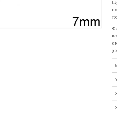
Εξ
σο
πο
Φο
κα
ατ
χρ