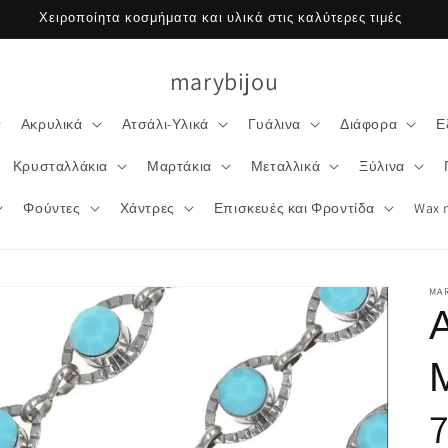
Χειροποίητα κοσμήματα και υλικά στις καλύτερες τιμές
marybijou
Ακρυλικά
Ατσάλι-Υλικά
Γυάλινα
Διάφορα
Ε
Κρυσταλλάκια
Μαρτάκια
Μεταλλικά
Ξύλινα
Φούντες
Χάντρες
Επισκευές και Φροντίδα
Wax 
MA