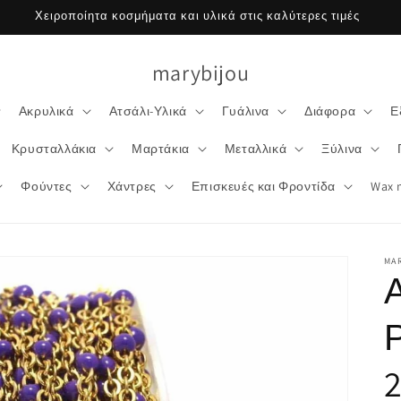
Χειροποίητα κοσμήματα και υλικά στις καλύτερες τιμές
marybijou
Ακρυλικά
Ατσάλι-Υλικά
Γυάλινα
Διάφορα
Ε
Κρυσταλλάκια
Μαρτάκια
Μεταλλικά
Ξύλινα
Φούντες
Χάντρες
Επισκευές και Φροντίδα
Wax 
MA