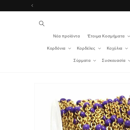
μετάβαση
στο
περιεχόμενο
Νέα προϊόντα
'Ετοιμα Κοσμήματα
Κορδόνια
Κορδέλες
Κοχύλια
Σύρματα
Συσκευασία
Μετάβαση
στις
πληροφορίες
προϊόντος