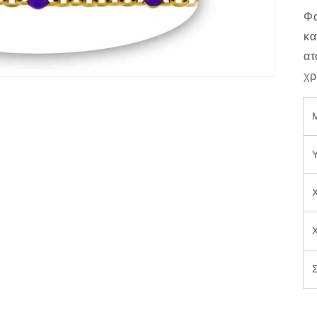
Φο
κα
ατ
χρ