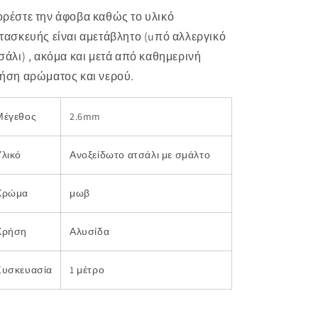
ρέστε την άφοβα καθώς το υλικό
τασκευής είναι αμετάβλητο (uπό αλλεργικό
σάλι) , ακόμα και μετά από καθημερινή
ήση αρώματος και νερού.
Μέγεθος
2.6mm
Υλικό
Ανοξείδωτο ατσάλι με σμάλτο
Χρώμα
μωβ
Χρήση
Αλυσίδα
Συσκευασία
1 μέτρο