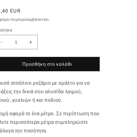
ανονική
6,40 EUR
μή
 φόροι συμπεριλαμβάνονται.
σότητα
σότητα
Μείωση
Αύξηση
ποσότητας
ποσότητας
για
για
Αλυσίδα
Αλυσίδα
Προσθήκη στο καλάθι
Ατσάλινη
Ατσάλινη
Ροζάριο
Ροζάριο
υσό ατσάλινο ροζάριο με σμάλτο για να
με
με
Σμάλτο
Σμάλτο
ιάξεις την δικιά σου αλυσίδα λαιμού,
2.6mm
2.6mm
ριού, γυαλιών ή και ποδιού.
τιμή αφορά το ένα μέτρο. Σε περίπτωση που
λετε περισσότερα μέτρα συμπληρώστε
άλογα την ποσότητα.