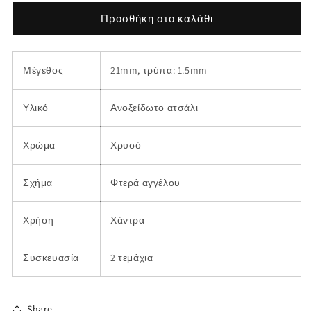
για
για
Ατσάλινη
Ατσάλινη
Προσθήκη στο καλάθι
χάντρα
χάντρα
φτερά
φτερά
αγγέλου
αγγέλου
Μέγεθος
21mm, τρύπα: 1.5mm
21mm
21mm
Υλικό
Ανοξείδωτο ατσάλι
Χρώμα
Χρυσό
Σχήμα
Φτερά αγγέλου
Χρήση
Χάντρα
Συσκευασία
2 τεμάχια
Share