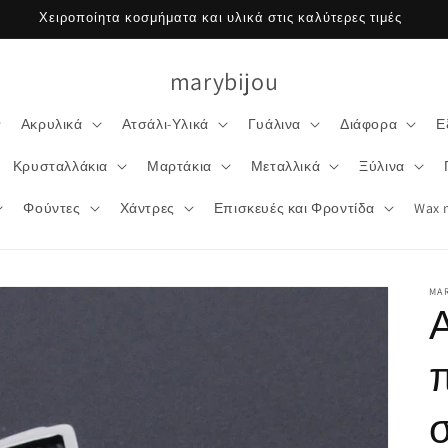
Χειροποίητα κοσμήματα και υλικά στις καλύτερες τιμές
marybijou
Ακρυλικά
Ατσάλι-Υλικά
Γυάλινα
Διάφορα
Ε
Κρυσταλλάκια
Μαρτάκια
Μεταλλικά
Ξύλινα
Φούντες
Χάντρες
Επισκευές και Φροντίδα
Wax 
MA