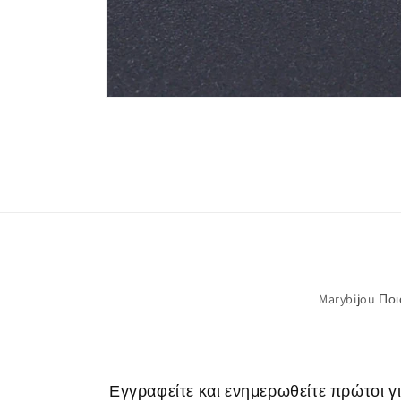
Άνοιγμα
μέσου
1
στο
βοηθητικό
παράθυρο
Marybijou Ποιο
Εγγραφείτε και ενημερωθείτε πρώτοι γ