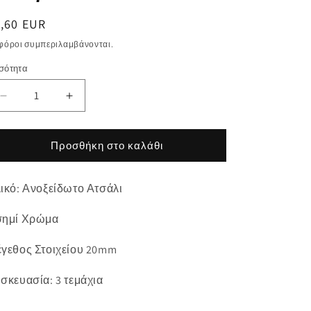
ανονική
1,60 EUR
μή
 φόροι συμπεριλαμβάνονται.
σότητα
σότητα
Μείωση
Αύξηση
ποσότητας
ποσότητας
για
για
Ατσάλινο
Ατσάλινο
Προσθήκη στο καλάθι
περίγραμμα
περίγραμμα
σταγόνα
σταγόνα
ικό: Ανοξείδωτο Ατσάλι
23mm
23mm
ημί Χρώμα
γεθος Στοιχείου 20mm
σκευασία: 3 τεμάχια