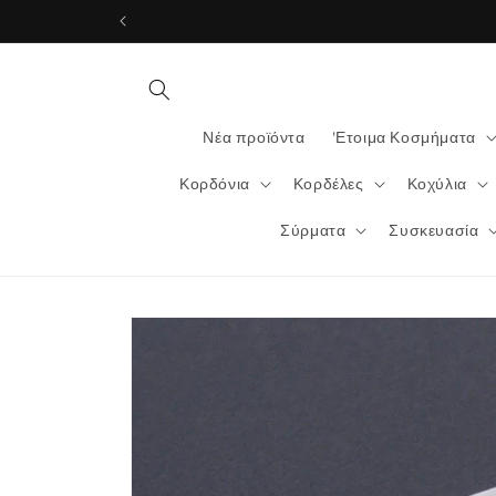
μετάβαση
στο
περιεχόμενο
Νέα προϊόντα
'Ετοιμα Κοσμήματα
Κορδόνια
Κορδέλες
Κοχύλια
Σύρματα
Συσκευασία
Μετάβαση
στις
πληροφορίες
προϊόντος