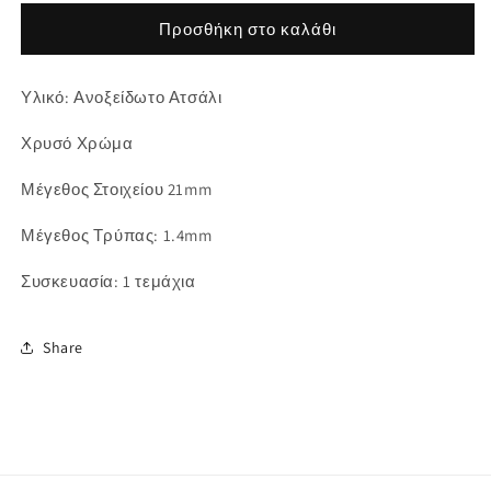
για
για
Ατσάλινο
Ατσάλινο
Προσθήκη στο καλάθι
συνδετικό
συνδετικό
στοιχείο
στοιχείο
Υλικό: Ανοξείδωτο Ατσάλι
μουσική
μουσική
νότα
νότα
Χρυσό Χρώμα
Μέγεθος Στοιχείου 21mm
Μέγεθος Τρύπας: 1.4mm
Συσκευασία: 1 τεμάχια
Share