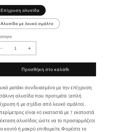
Επίχρυση αλυσίδα
Αλυσίδα με λευκό σμάλτο
σότητα
σότητα
Μείωση
Αύξηση
ποσότητας
ποσότητας
για
για
Λευκό
Λευκό
Προσθήκη στο καλάθι
ματάκι
ματάκι
2022
2022
υκό ματάκι συνδυασμένο με την επίχρυση
σάλινη αλυσίδα που προτιμάτε (απλή
ίχρυση ή με σχέδιο από λευκό σμάλτο).
περίμετρος είναι 40 εκατοστά με 7 εκατοστά
έκταση αλυσίδας ώστε να το προσαρμόζετε
ο κοντό ή μακρύ επιθυμείτε.Φορέστε το