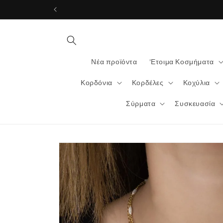
μετάβαση
στο
περιεχόμενο
Νέα προϊόντα
'Ετοιμα Κοσμήματα
Κορδόνια
Κορδέλες
Κοχύλια
Σύρματα
Συσκευασία
Μετάβαση
στις
πληροφορίες
προϊόντος