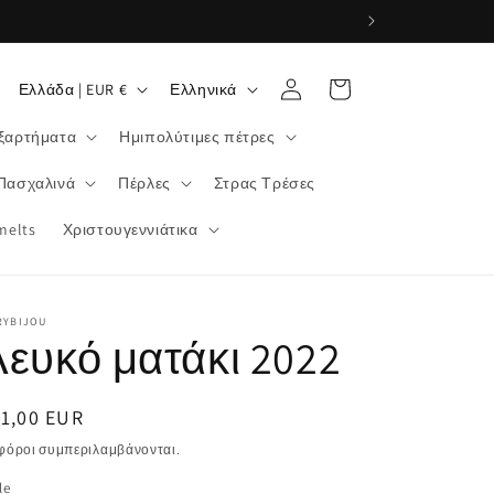
Χ
Γ
Σύνδεση
Καλάθι
Ελλάδα | EUR €
Ελληνικά
ώ
λ
ξαρτήματα
Ημιπολύτιμες πέτρες
ρ
ώ
α
σ
Πασχαλινά
Πέρλες
Στρας Τρέσες
/
σ
melts
Χριστουγεννιάτικα
π
α
ε
ρ
RYBIJOU
Λευκό ματάκι 2022
ι
ο
ανονική
1,00 EUR
χ
μή
 φόροι συμπεριλαμβάνονται.
ή
le