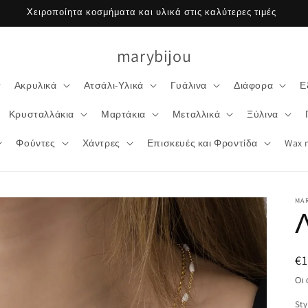
Χειροποίητα κοσμήματα και υλικά στις καλύτερες τιμές
marybijou
Ακρυλικά
Ατσάλι-Υλικά
Γυάλινα
Διάφορα
Ε
Κρυσταλλάκια
Μαρτάκια
Μεταλλικά
Ξύλινα
Φούντες
Χάντρες
Επισκευές και Φροντίδα
Wax 
MA
Κ
€1
τι
Οι
Sty