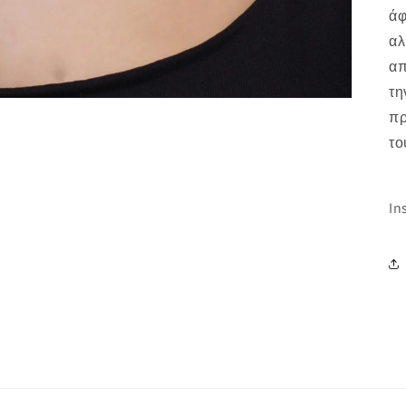
άφ
αλ
απ
τη
πρ
το
In