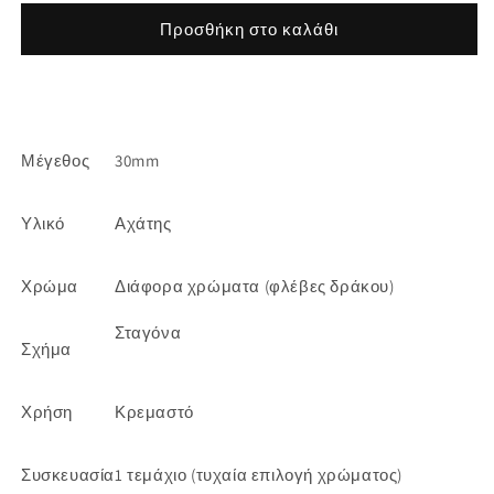
για
για
Σταγόνα
Σταγόνα
Προσθήκη στο καλάθι
μενταγιόν
μενταγιόν
πέτρα
πέτρα
αχάτης
αχάτης
Μέγεθος
30mm
Υλικό
Αχάτης
Χρώμα
Διάφορα χρώματα (φλέβες δράκου)
Σταγόνα
Σχήμα
Χρήση
Κρεμαστό
Συσκευασία
1 τεμάχιο (τυχαία επιλογή χρώματος)